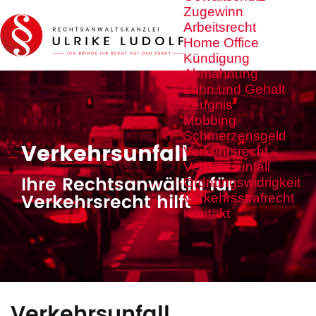
Zugewinn
Arbeitsrecht
Home Office
Kündigung
Abmahnung
Lohn und Gehalt
Zeugnis
Mobbing
Schmerzensgeld
Verkehrsunfall
Verkehrsrecht
Verkehrsunfall
Ihre Rechtsanwältin für
Ordnungswidrigkeit
Verkehrsrecht hilft
Verkehrsstrafrecht
Kontakt
Verkehrsunfall