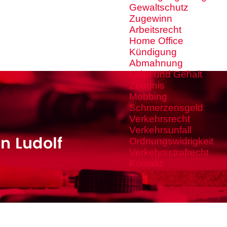
Gewaltschutz
Zugewinn
Arbeitsrecht
Home Office
Kündigung
Abmahnung
Lohn und Gehalt
Zeugnis
Mobbing
Schmerzensgeld
Verkehrsrecht
Verkehrsunfall
n Ludolf
Ordnungswidrigkeit
Verkehrsstrafrecht
Kontakt