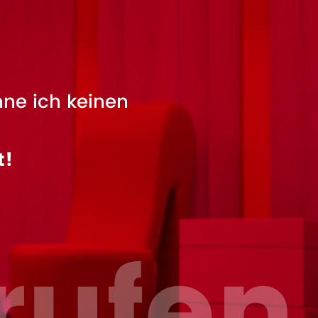
nne ich keinen
t!
rufen